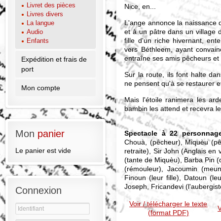
Livret des pièces
Nice, en...
Livres divers
L'ange annonce la naissance 
La langue
et à un pâtre dans un village
Audio
fille d'un riche hivernant, en
Enfants
vers Béthleem, ayant convain
entraîne ses amis pêcheurs et s
Expédition et frais de
port
Sur la route, ils font halte 
ne pensent qu'à se restaurer et
Mon compte
Mais l'étoile ranimera les ard
bambin les attend et recevra l
Mon
panier
Spectacle à 22 personnag
Chouà, (pêcheur), Miquèu (pêc
Le panier est vide
retraite), Sir John (Anglais en
(tante de Miquèu), Barba Pin (
(rémouleur), Jacoumin (meun
Finoun (leur fille), Datoun (leu
Joseph, Fricandevi (l'aubergist
Connexion
Voir / télécharger le texte
V
(format PDF)