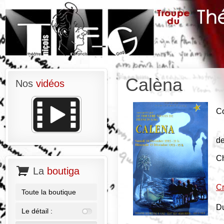
Calèna
Nos
vidéos
Co
d
C
La
boutiga
Cr
Toute la boutique
Du
Le détail :