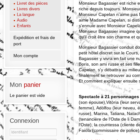
Monsieur Bagassier est riche e
Livret des pièces
riche depuis toujours. Monsie
Livres divers
Monsieur Capelan n'aime pas
La langue
aime Madame Capelan, si disti
Audio
s'ennuie avec Monsieur Capelan,
Enfants
Monsieur Bagassier imagine q
qu'il croit être son charme et q
Expédition et frais de
port
Monsieur Bagassier conduit d
petit hôtel discret sur le Cour
Mon compte
Bagassier y vivra en fait une n
Boris, son ami russe et ses fi
Capelan, s'y débattra au milieu
finalement se retrouver au com
Et comment expliquer ensuite 
Mon
panier
Le panier est vide
Spectacle à 21 personnages
(son épouse),Vitòria (leur ser
femme), Adòlfou (leur neveu, ét
russe), Marina, Tatiana, Natach
(tenancière de l'Oste de li Dam
Connexion
l'Oste), la countessa (cliente d
Faiòla (commissaire de police),