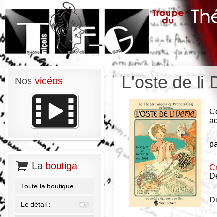
L'oste de li
Nos
vidéos
Co
a
p
La
boutiga
Cr
De
Toute la boutique
Du
Le détail :