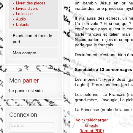
un bambin Jésus en or mass
Livret des pièces
inattendus, une princesse mysté
Livres divers
La langue
Il y a aussi des échecs, un m
Audio
L’a-t-on volé ? Et si oui, qui 
Enfants
cet étrange pays qu’est le co
parle français et italien mai
Expédition et frais de
Niçois parlent niçois et compre
port
parle que le français.
Mon compte
Décidément, c’est une bien étr
Spectacle à 13 personnages
Les moines : Frère Beat (ga
Mon
panier
Laghet), Frère Innocent (archi
Le panier est vide
Les pèlerins : Le Français (m
grand-mère, L'aveugle, La pic
La Princesse (noble de la cour 
Connexion
Voir / télécharger
le texte
(format PDF)