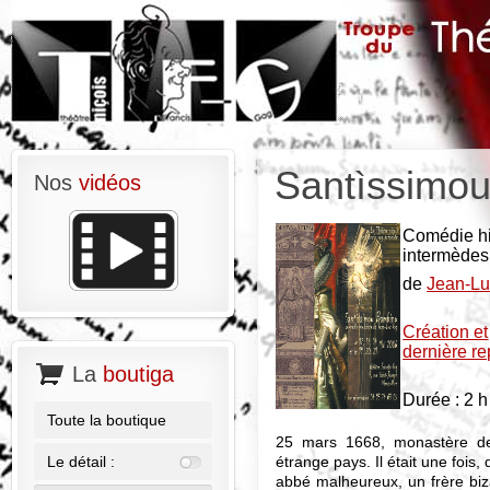
Santìssimo
Nos
vidéos
Comédie his
intermèdes
de
Jean-L
Création et
dernière re
La
boutiga
Durée : 2 h
Toute la boutique
25 mars 1668, monastère de
étrange pays. Il était une fois
Le détail :
abbé malheureux, un frère biz