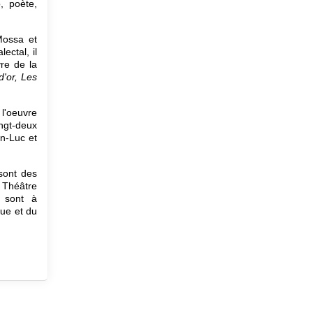
, poète,
ossa et
ectal, il
re de la
d'or, Les
l'oeuvre
ingt-deux
n-Luc et
sont des
e Théâtre
, sont à
gue et du