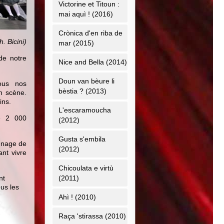
Victorine et Titoun :
mai aquì ! (2016)
Crònica d'en riba de
. Bicini)
mar (2015)
de notre
Nice and Bella (2014)
Doun van bèure li
ous nos
bèstia ? (2013)
n scène.
ins.
L'escaramoucha
e
2 000
(2012)
Gusta s'embila
gnage de
(2012)
ant vivre
Chicoulata e virtù
(2011)
nt
us les
Ahì ! (2010)
Raça 'stirassa (2010)