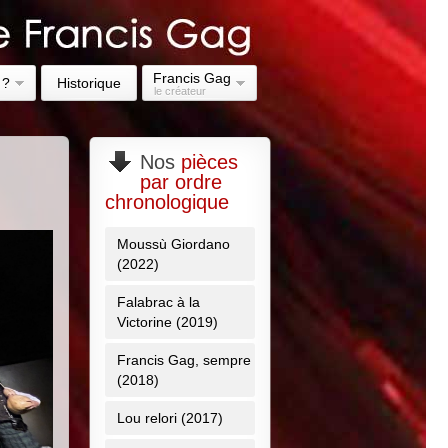
Francis Gag
 ?
Historique
le créateur
Nos
pièces
par ordre
chronologique
Moussù Giordano
(2022)
Falabrac à la
Victorine (2019)
Francis Gag, sempre
(2018)
Lou relori (2017)