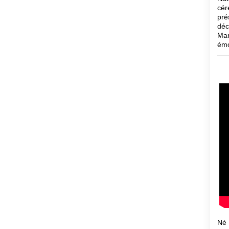
cér
pré
déc
Mar
émo
Né 