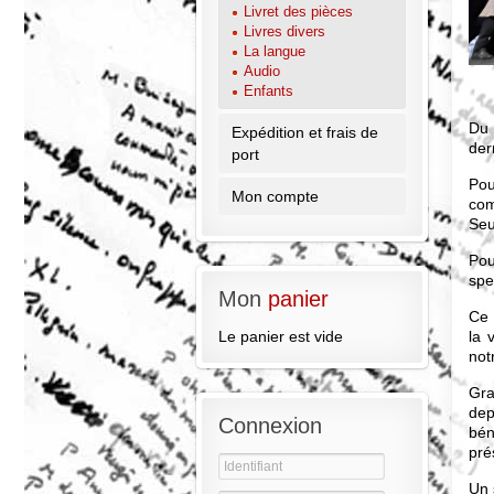
Livret des pièces
Livres divers
La langue
Audio
Enfants
Du 
Expédition et frais de
der
port
Po
Mon compte
com
Seu
Pou
spe
Mon
panier
Ce 
Le panier est vide
la 
not
Gra
dep
Connexion
bén
pré
Un 