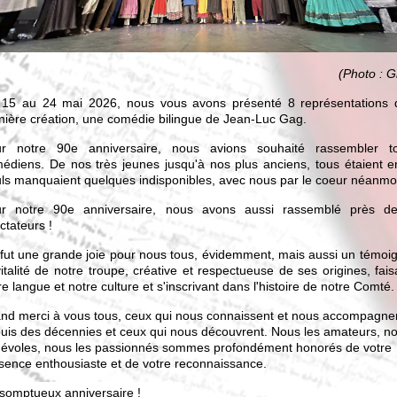
(Photo : Gh
15 au 24 mai 2026, nous vous avons présenté 8 représentations 
nière création, une comédie bilingue de Jean-Luc Gag.
ur notre 90e anniversaire, nous avions souhaité rassembler t
édiens. De nos très jeunes jusqu'à nos plus anciens, tous étaient e
ls manquaient quelques indisponibles, avec nous par le coeur néanmo
r notre 90e anniversaire, nous avons aussi rassemblé près d
ctateurs
!
fut une grande joie pour nous tous, évidemment, mais aussi un témoi
vitalité de notre troupe, créative et respectueuse de ses origines, fais
re langue et notre culture et s'inscrivant dans l'histoire de notre Comté.
nd merci à vous tous, ceux qui nous connaissent et nous accompagne
uis des décennies et ceux qui nous découvrent. Nous les amateurs, no
évoles, nous les passionnés sommes profondément honorés de votre
sence enthousiaste et de votre reconnaissance.
somptueux anniversaire !