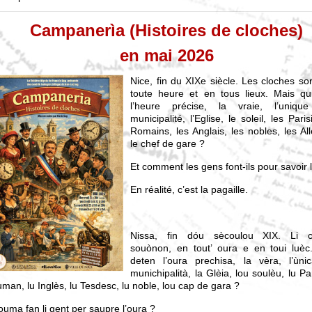
Campanerìa (Histoires de cloches)
en mai 2026
Nice, fin du XIXe siècle. Les cloches s
toute heure et en tous lieux. Mais qui
l’heure précise, la vraie, l’uniq
municipalité, l’Eglise, le soleil, les Paris
Romains, les Anglais, les nobles, les A
le chef de gare ?
Et comment les gens font-ils pour savoir 
En réalité, c’est la pagaille.
Nissa, fin dóu sècoulou XIX. Li 
souònon, en tout’ oura e en toui luè
deten l’oura prechisa, la vèra, l’ùn
munichipalità, la Glèia, lou soulèu, lu Par
man, lu Inglès, lu Tesdesc, lu noble, lou cap de gara ?
ouma fan li gent per saupre l’oura ?