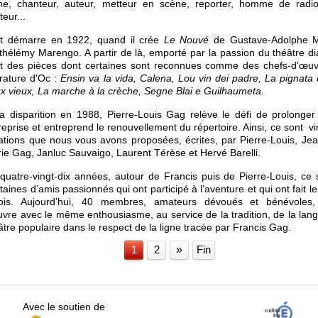
e, chanteur, auteur, metteur en scène, reporter, homme de radio
teur...
t démarre en 1922, quand il crée
Le Nouvé
de Gustave-Adolphe M
thélémy Marengo. A partir de là, emporté par la passion du théâtre dial
it des pièces dont certaines sont reconnues comme des chefs-d'œuv
térature d'Oc :
Ensin va la vida, Calena, Lou vin dei padre, La pignata 
x vieux, La marche à la crèche, Segne Blai e Guilhaumeta.
a disparition en 1988, Pierre-Louis Gag relève le défi de prolonger 
reprise et entreprend le renouvellement du répertoire. Ainsi, ce sont v
ations que nous vous avons proposées, écrites, par Pierre-Louis, Jea
ie Gag, Janluc Sauvaigo, Laurent Térèse et Hervé Barelli.
quatre-vingt-dix années, autour de Francis puis de Pierre-Louis, ce 
taines d’amis passionnés qui ont participé à l’aventure et qui ont fait l
ois. Aujourd’hui, 40 membres, amateurs dévoués et bénévoles
uvre avec le même enthousiasme, au service de la tradition, de la lan
âtre populaire dans le respect de la ligne tracée par Francis Gag.
1
2
»
Fin
Avec le soutien de