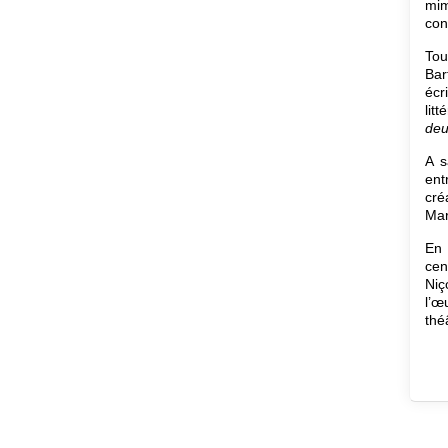
mim
con
Tou
Bar
écr
lit
deu
A s
ent
cré
Mar
En 
cen
Niç
l’œ
thé