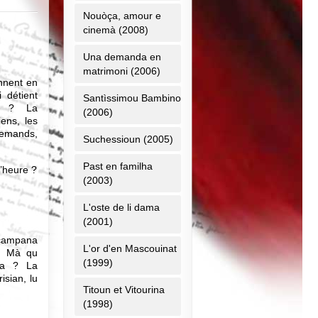
Nouòça, amour e
cinemà (2008)
Una demanda en
matrimoni (2006)
onnent en
 détient
Santìssimou Bambino
ue ? La
(2006)
iens, les
llemands,
Suchessioun (2005)
Past en familha
l’heure ?
(2003)
L'oste de li dama
(2001)
campana
L'or d'en Mascouinat
c. Mà qu
(1999)
ica ? La
isian, lu
Titoun et Vitourina
(1998)