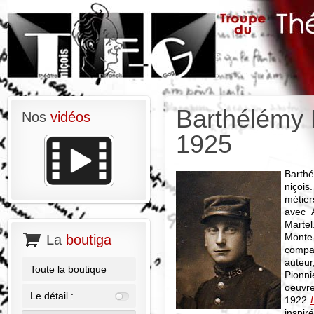
Barthélémy
Nos
vidéos
1925
Barth
niçois
métier
avec 
Marte
Monte
La
boutiga
compag
auteur
Toute la boutique
Pionni
oeuvre
Le détail :
1922
insp