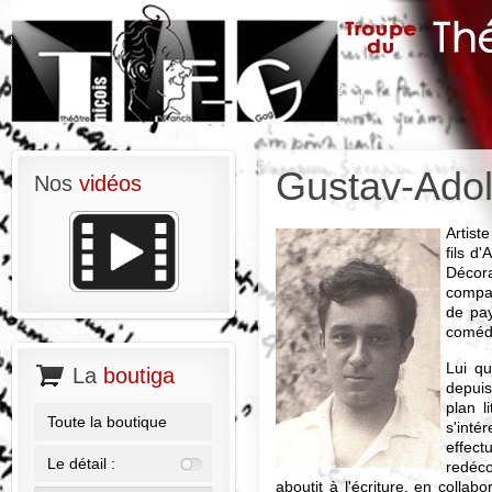
Gustav-Ado
Nos
vidéos
Artist
fils d
Décor
compa
de pay
comédie
Lui q
La
boutiga
depuis
plan l
Toute la boutique
s'inté
effec
Le détail :
redéco
aboutit à l'écriture, en colla