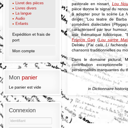
Livret des pièces
pastorale en nissart,
Lou Nou
Livres divers
pièce donne le signal du renou
La langue
à adapter pour la scène
La 
Audio
diriger "Lou teatre de Barba
Enfants
comédies dialectales (
Phygaço
caractérisent par leur humour,
Expédition et frais de
leur thématique folklorique.
Francis Gag
(
Lou sartre Mat
port
Delrieu (
Fai calà, Li fachenda
chansons traditionnelles ou m
Mon compte
Dans le domaine pictural, 
contribution exceptionnelle
personnalités marquantes du th
Mon
panier
Le panier est vide
in
Dictionnaire histor
Connexion