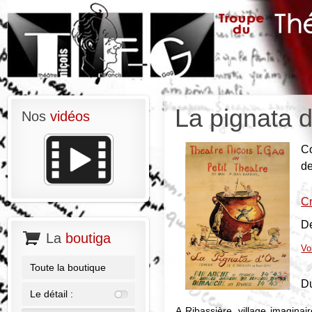
La pignata d
Nos
vidéos
Co
d
Cr
De
La
boutiga
Vo
Toute la boutique
Du
Le détail :
A Ribassière, village imaginai