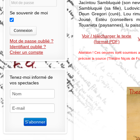
Jacìntou Sambluquié (son nev
Sambluquié (sa fille), Ludovic 
Se souvenir de moi
Doun Gregori (curé), Lou rima
Jousé, Estèu (conseillers m
Touaneta (paysannes), lu pais
Connexion
Voir / télécharger le texte
V
Mot de passe oublié ?
(format PDF)
Identifiant oublié ?
Créer un compte
Attention ! Ces oeuvres sont soumises au
préciser la source (Théâtre Niçois de F
Tenez-moi informé de
vos spectacles