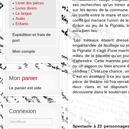
Livret des pièces
ses recherches qu'un trésor a
Livres divers
sur les terres de la commune.
La langue
un conflit entre le maire et so
Audio
conflit qui menace l'union de le
Enfants
Grâce au jeu de la Pignata, l
aura bien lieu.
Expédition et frais de
"Les tréteaux étaient dressé
port
enguirlandée de feuillage où se
la Pignata. Il s'agit d'une ma
Mon compte
milieu de la placette qu'un jo
d'atteindre. Cette marmite peut
ou un pigeon ou bien encore êt
cendres ! C'est une chance, un 
C'est en assistant à ce jeu que
Mon
panier
pièce de théâtre où l'on verrai
deux clans et se disputant
Le panier est vide
découverte dans le souterrain 
Connexion
Spectacle à 23 personnage