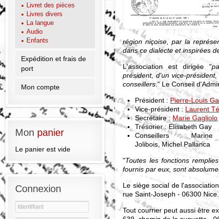
Livret des pièces
Livres divers
La langue
Audio
Enfants
région niçoise, par la représe
dans ce dialecte et inspirées des
Expédition et frais de
L'association est dirigée "
p
port
président, d'un vice-président, 
conseillers
." Le Conseil d'Adm
Mon compte
Président :
Pierre-Louis G
Vice-président :
Laurent T
Secrétaire :
Marie Gagliolo
Trésorier : Elisabeth Gay
Mon
panier
Conseillers : Marine 
Jolibois, Michel Pallanca
Le panier est vide
"
Toutes les fonctions remplie
fournis par eux, sont absolumen
Le siège social de l'associatio
Connexion
rue Saint-Joseph - 06300 Nice
Tout courrier peut aussi être e