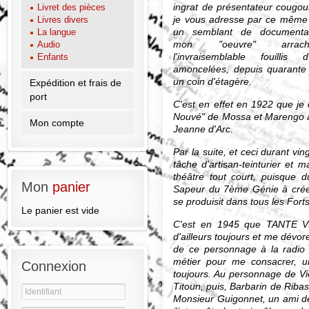
ingrat de présentateur cougou
Livret des pièces
je vous adresse par ce même 
Livres divers
un semblant de documentat
La langue
mon "oeuvre" arra
Audio
l'invraisemblable fouillis d
Enfants
amoncelées, depuis quarante 
un coin d'étagère.
Expédition et frais de
port
C'est en effet en 1922 que je 
Nouvé" de Mossa et Marengo à
Mon compte
Jeanne d'Arc.
Par la suite, et ceci durant vi
tâche d'artisan-teinturier et 
théâtre tout court, puisque du
Mon
panier
Sapeur du 7ème Génie à créer
se produisit dans tous les Fort
Le panier est vide
C'est en 1945 que TANTE VI
d'ailleurs toujours et me dévorer
de ce personnage à la radio
métier pour me consacrer, u
Connexion
toujours. Au personnage de Vict
Titoun, puis, Barbarin de Ribass
Monsieur Guigonnet, un ami de