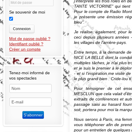
j'interprête les trois rôles en
TANTE VICTORINE" qui tient le
Pour le compte de Radio Monte-
Se souvenir de moi
je présente une émission rég
bleu".
Connexion
Je réalise, également, pour le
ceci depuis plusieurs années 
Mot de passe oublié ?
les villages de l'arrière-pays.
Identifiant oublié ?
Créer un compte
Entre temps, à la demande de 
NICE LA BELLE dont la conduit
multiples tâches, je n'ai plus
et je suis le premier à le déplo
Tenez-moi informé de
- et si l'inspiration me visit
vos spectacles
le plus grand bien : Cride-lou t
Pour témoigner de cet ense
MESCLUN que cela valait d'être s
extraits de conférences et aut
passage saisi au hasard fourni
soit, portera pour moi la marqu
Nous serons à Paris, ma femm
vous téléphoner afin de prend
pour un entretien de quelques 