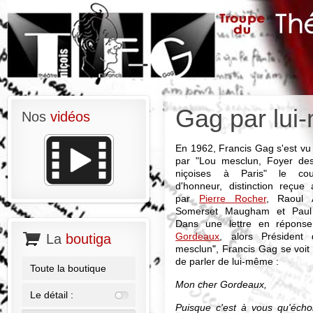
Gag par lu
Nos
vidéos
En 1962, Francis Gag s'est vu
par "Lou mesclun, Foyer des
niçoises à Paris" le cou
d'honneur, distinction reçue 
par
Pierre Rocher
, Raoul A
Somerset Maugham et Paul 
Dans une lettre en répon
Gordeaux
, alors Président
La
boutiga
mesclun", Francis Gag se voit 
de parler de lui-même :
Toute la boutique
Mon cher Gordeaux,
Le détail :
Puisque c'est à vous qu'échoi