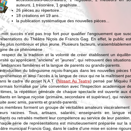
auteurs, 1 trésorière, 1 graphiste...
26 pièces au répertoire...
18 créations en 19 ans...
la publication systématique des nouvelles pièces...
mot succès n'est pas trop fort pour qualifier l'engouement que susci
résentations du Théâtre Niçois de Francis Gag. En effet, le public e
ée plus nombreux et plus jeune. Plusieurs facteurs, vraisemblablemen
rigine de ce phénomène :
e respect de la tradition et la volonté de créer établissent un équilibr
ersité qu'apprécient "anciens" et "jeunes", qui retrouvent des situation
 ambiances familières et la langue de parents ou grands-parents.
'introduction du bilinguisme niçois-français dans les nouvelles pièces fa
préhension et ainsi l'accès à la langue de ceux qui ne la maîtrisent pa
ans le cadre du projet N.A.T. (
Nissart Au Teatre
) pensé par Miquèu P
ormais formalisé par une convention avec l'Inspection académique de
itimes, la répétition générale de chaque spectacle est ouverte aux é
diants en langue niçoise (primaire, secondaire et supérieur), qui revie
suite avec amis, parents et grands-parents.
os membres forment un groupe de véritables amateurs viscéralement 
eurs racines. Tous, artisans, salariés, enseignants en langue ré
diants ou retraités mettent leur compétence au service de leur passion.
haque série de représentations est minutieusement préparée sur la 
âtre municipal Francis Gag, dans le cadre d'une mise en scène rigour