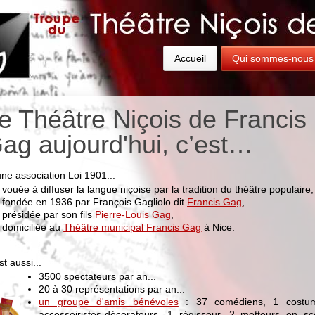
Accueil
Qui sommes-nous
e Théâtre Niçois de Francis
ag aujourd'hui, c’est…
 une association Loi 1901...
vouée à diffuser la langue niçoise par la tradition du théâtre populaire,
fondée en 1936 par François Gagliolo dit
Francis Gag
,
présidée par son fils
Pierre-Louis Gag
,
domiciliée au
Théâtre municipal Francis Gag
à Nice.
st aussi...
3500 spectateurs par an...
20 à 30 représentations par an...
un groupe d'amis bénévoles
: 37 comédiens, 1 costum
accessoiristes-décorateurs, 1 régisseur, 2 metteurs en 