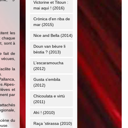
Victorine et Titoun :
mai aquì ! (2016)
Crònica d'en riba de
mar (2015)
tent les
Nice and Bella (2014)
st chaque
t, sont à
Doun van bèure li
bèstia ? (2013)
e fait de
s vécues,
L'escaramoucha
(2012)
cilite la
s.
allanca,
Gusta s'embila
s Alpes-
(2012)
lèves et
nnent par
Chicoulata e virtù
(2011)
attachés
gionale,
Ahì ! (2010)
scène du
Raça 'stirassa (2010)
euse.