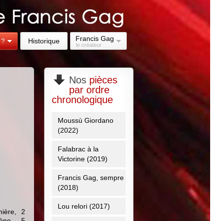
Francis Gag
 ?
Historique
le créateur
Nos
pièces
par ordre
chronologique
Moussù Giordano
(2022)
Falabrac à la
Victorine (2019)
Francis Gag, sempre
(2018)
Lou relori (2017)
ière, 2
scène, 5