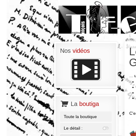
L
Nos
vidéos
G
...
La
boutiga
C'e
Toute la boutique
Le détail :