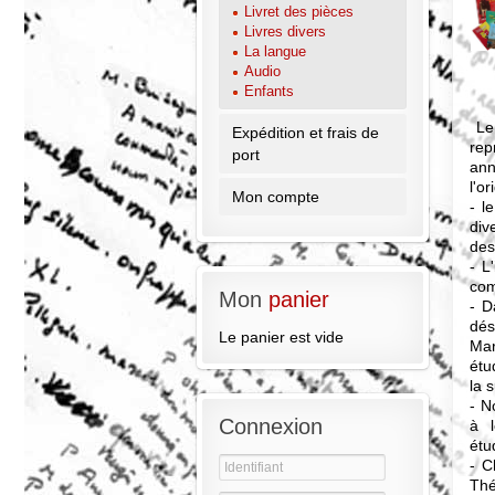
Livret des pièces
Livres divers
La langue
Audio
Enfants
Le 
Expédition et frais de
rep
port
ann
l'o
Mon compte
- l
div
des
- L
com
Mon
panier
- D
dés
Le panier est vide
Mar
étu
la 
- N
Connexion
à l
étu
- C
Thé