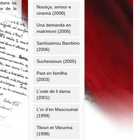
 dans sa
Nouòça, amour e
nce de la
cinemà (2008)
Una demanda en
matrimoni (2006)
Santìssimou Bambino
(2006)
Suchessioun (2005)
Past en familha
(2003)
L'oste de li dama
(2001)
L'or d'en Mascouinat
(1999)
Titoun et Vitourina
(1998)