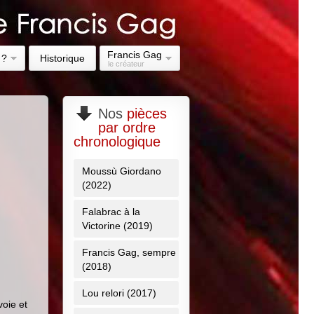
Francis Gag
 ?
Historique
le créateur
Nos
pièces
par ordre
chronologique
Moussù Giordano
(2022)
Falabrac à la
Victorine (2019)
Francis Gag, sempre
(2018)
Lou relori (2017)
voie et