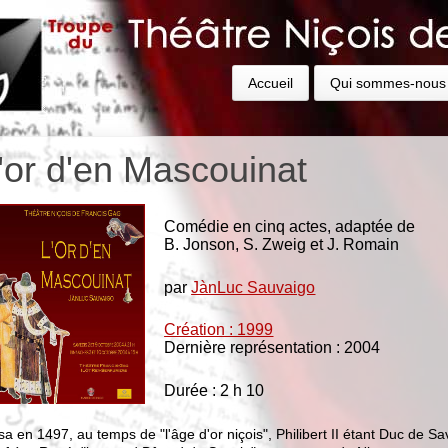
Accueil
Qui sommes-nous
'or d'en Mascouinat
Comédie en cinq actes, adaptée de
B. Jonson, S. Zweig et J. Romain
par
JànLuc Sauvaigo
Création : 1999
Dernière représentation : 2004
Durée : 2 h 10
sa en 1497, au temps de "l'âge d'or niçois", Philibert II étant Duc de Sa