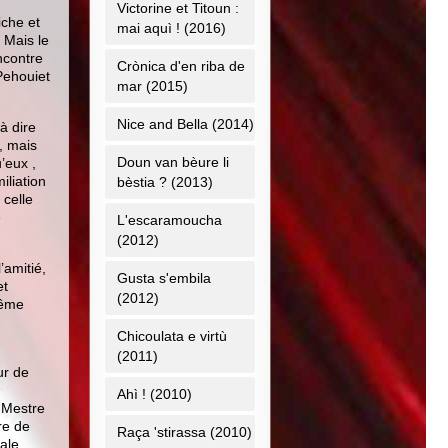
Victorine et Titoun :
iche et
mai aquì ! (2016)
. Mais le
encontre
Crònica d'en riba de
Pehouiet
mar (2015)
Nice and Bella (2014)
à dire
, mais
Doun van bèure li
’eux ,
iliation
bèstia ? (2013)
 celle
e
L'escaramoucha
(2012)
’amitié,
Gusta s'embila
et
(2012)
même
Chicoulata e virtù
(2011)
ur de
Ahì ! (2010)
 Mestre
re de
Raça 'stirassa (2010)
ale,