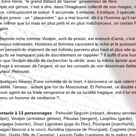
 frère René, "le grand Bâtard de Savoie" gouverneur de Nice.
lpin est génois, c’est à dire, dans l’imaginaire collectif de nos rivages, r
re, concupiscent et voleur. Il accumule, il entasse, il trafique, il spécule
là en prison : un “ placement ” qui a mal tourné, dit-il à l’homme qu’il r
 le même que lui mais en plus petit et en plus malchanceux, un certain 
urin.
homme riche comme Voulpin, sorti de prison, est entouré d’amis, c’est 
nvieux intéressés. Hommes et femmes caressent le riche et le puissant
en pensent-ils vraiment de cet individu parvenu plus haut et plus vite qu
qu’ils ne manquent pas de discrètement se rappeler ? Il suffit d’une hum
r que Voulpin décide de rechercher la vérité, avec la même âpreté que
il met à amasser de l’argent, et sur les conseils de son désormais fidèl
viteur, Pehouiet.
quelques heures d’une comédie de la mort, il éprouvera ce que valent l
fidélité, l’amour : autant que l’or du Mascouinat. Et Pehouiet, ce double 
oué agent de sa triste vengeance et de sa lucidité tragique, est-il lui 
enu un homme de confiance ?
ectacle à 13 personnages
: Pehouiet Segurin (nissart, devenu servite
lpin), Voulpin (armateur génois), Pitoulas (sergent), Laspìtou (garde),
rpatas (usurier), Doun Ligouban (juge du Duc), Pourquet (marchand),
agau (avocat à la cour), Aucelina (épouse de Pourquet), Cagneta (mè
èla), Girèla (fille de Cagneta), Leounin Galin (capitaine de la galère duc