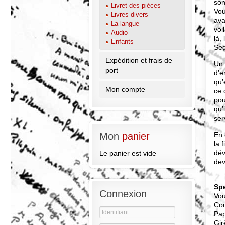
son
Livret des pièces
Vou
Livres divers
ava
La langue
voi
Audio
là,
Enfants
Seg
Expédition et frais de
Un 
port
d’e
qu’
Mon compte
ce 
pou
qu’
ser
En 
Mon
panier
la 
dév
Le panier est vide
dev
Sp
Connexion
Vou
Cou
Pap
Gir