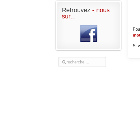
Retrouvez
- nous
sur...
Pou
mot
Si 