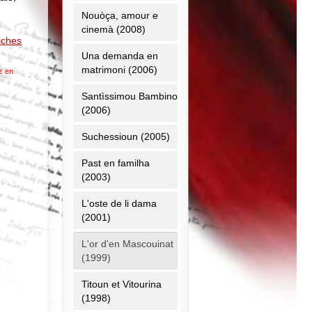
Nouòça, amour e
cinemà (2008)
fiches
Una demanda en
matrimoni (2006)
z en
Santìssimou Bambino
(2006)
Suchessioun (2005)
Past en familha
(2003)
L'oste de li dama
(2001)
L'or d'en Mascouinat
(1999)
Titoun et Vitourina
(1998)