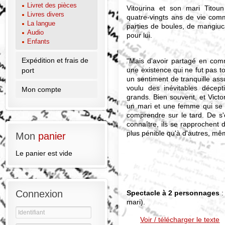
Livret des pièces
Vitourina et son mari Titou
Livres divers
quatre-vingts ans de vie commu
La langue
parties de boules, de mangiuc
Audio
pour lui.
Enfants
Expédition et frais de
"Mais d'avoir partagé en comm
une existence qui ne fut pas to
port
un sentiment de tranquille assu
voulu des inévitables décept
Mon compte
grands. Bien souvent, et Vict
un mari et une femme qui se s
comprendre sur le tard. De s'ê
connaître, ils se rapprochent d
plus pénible qu'à d'autres, même
Mon
panier
Le panier est vide
Connexion
Spectacle à 2 personnages
:
mari).
Voir / télécharger le texte