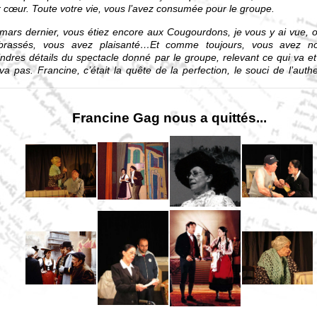
r cœur. Toute votre vie, vous l’avez consumée pour le groupe.
mars dernier, vous étiez encore aux Cougourdons, je vous y ai vue, o
rassés, vous avez plaisanté…Et comme toujours, vous avez no
ndres détails du spectacle donné par le groupe, relevant ce qui va et
va pas. Francine, c’était la quête de la perfection, le souci de l’authen
s étiez là, et déjà la maladie vous rongeait. Et pourtant, rien n’aurait 
êcher d’être là, aux Cougourdons, aux rondes de Mais, à la Saint-Pier
tes nos fêtes traditionnelles. Rien ne vous empêchera d’être là.
Francine Gag nous a quittés...
ourd’hui, vous êtes encore au milieu de nous. Vous êtes là dans votre
e. Votre esprit est parmi nous, lui qui a tant marqué tous les Niçois. C’
a que je m’adresse à vous au présent.
 esprit caustique, râleur, mais si doux, vous l’avez porté jusque sur
amment dans cette magnifique pièce de Francis, votre beau-père
ce tendre et drôle, légère et profonde, tout simplement appelée L
ux. Avec Pierre-Louis, ensemble sur scène, vous êtes nos parents, no
 proches, vous portez tant de choses de nous que vous êtes nou
oises et les Niçois. Et les Niçoises et les Niçois meurent, mais Nice res
rit demeure dans les siècles, d’autant plus présent qu’il est porté 
mmes comme vous.
s êtes là par l’esprit, et vous y resterez. Nous qui vous avons connu
vous oublierons pas. Plus tard, la présence même de Nice la Belle rap