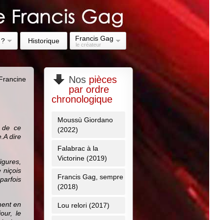
Francis Gag
 ?
Historique
le créateur
Nos
pièces
Francine
par ordre
chronologique
Moussù Giordano
 de ce
(2022)
.A dire
Falabrac à la
Victorine (2019)
igures,
 niçois
Francis Gag, sempre
 parfois
(2018)
ment en
Lou relori (2017)
our, le