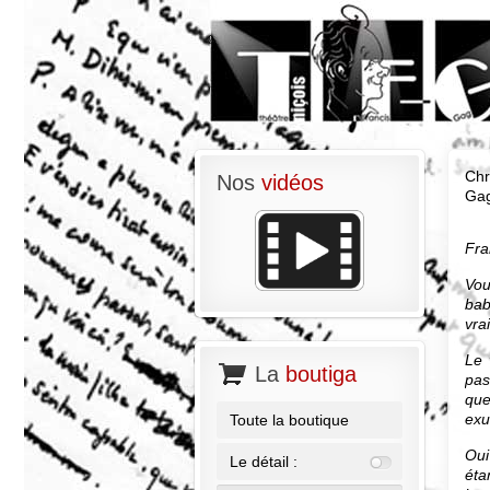
Chr
Nos
vidéos
Gag
Fra
Vou
bab
vra
Le 
La
boutiga
pas
que
exu
Toute la boutique
Oui
Le détail :
éta