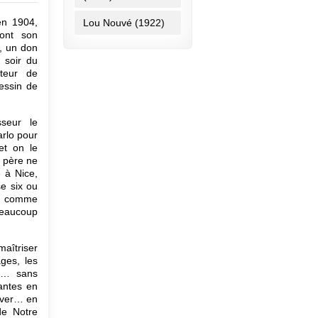
en 1904,
Lou Nouvé (1922)
e vous
ont son
sentée,
s, un don
r faire
u soir du
uste se
teur de
combler
Dessin de
se sont
sseur le
arlo pour
et on le
n père ne
e à Nice,
se six ou
le comme
'article
beaucoup
maîtriser
ges, les
s,… sans
antes en
êver… en
de Notre