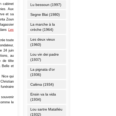
 pas de
n cabinet
Lu bessoun (1997)
 qui la
nies. Aux
ue, par
rve et sa
Segne Blai (1980)
Tanta Zoun
r notre
La marche à la
agassier
faire à
crèche (1964)
 dans
Les
Les deux vieux
trée toute
ous tous
(1960)
ondateur,
en sont
Francis
e 24 juin
Lou vin dei padre
est des
tions, au
sion au
(1937)
e de tête
 Belle et
La pignata d'or
édérer,
(1936)
, Nice qui
 un but
Christian
. C’est
Calèna (1934)
u’elle a
funéraire
pouvoir
Ensin va la vida
 souvenir
(1934)
, comme le
sur nos
l’écrit
Lou sartre Matafiéu
 la mer
(1932)