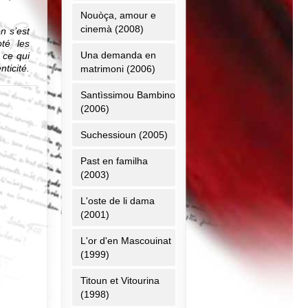
Nouòça, amour e
cinemà (2008)
n s’est
té les
Una demanda en
 ce qui
ticité.
matrimoni (2006)
pu vous
re et à
Santìssimou Bambino
(2006)
 Vieux-
Suchessioun (2005)
est pour
Past en familha
(2003)
 scène,
… cette
es Deux
L'oste de li dama
s amis,
(2001)
s, les
te, son
L'or d'en Mascouinat
par des
(1999)
Titoun et Vitourina
e, nous
(1998)
pellera