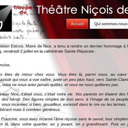
Accueil
Qui sommes-nous
istian Estrosi, Maire de Nice, a tenu à rendre un dernier hommage à 
, vendredi 2 juillet en la cathédrale Sainte-Réparate :
ncine,
s êtes de retour chez vous. Vous êtes là, parmi nous, au cœur
azouk qui vous a vue naître, juste un peu plus haut, vers Sainte-Claire
i, vous ne nous avez jamais quittés, et vous ne nous quitterez pas.
vieux Nice, c’était vous, c’était votre vie.
Vos parents en étaient des f
 des héros. Des figures simples de bon sens, à l’image de ce peuple
 vous incarniez si bien, gouailleur, excessif dans le rire ou les larmes,
bérant mais ô combien généreux.
 Francine, vous avez incarné l’âme niçoise sans le savoir, tout simple
nt là, dans votre quartier, en y jouant, en y grandissant. Puis un j