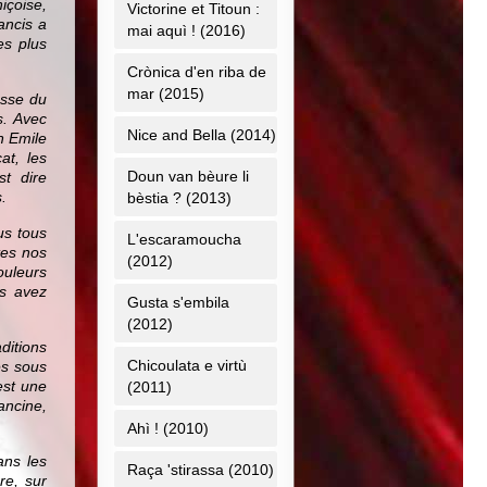
içoise,
Victorine et Titoun :
ancis a
mai aquì ! (2016)
es plus
Crònica d'en riba de
mar (2015)
esse du
s. Avec
Nice and Bella (2014)
n Emile
at, les
Doun van bèure li
st dire
.
bèstia ? (2013)
us tous
L'escaramoucha
tes nos
(2012)
ouleurs
us avez
Gusta s'embila
(2012)
ditions
Chicoulata e virtù
és sous
est une
(2011)
ancine,
Ahì ! (2010)
ans les
Raça 'stirassa (2010)
re, sur