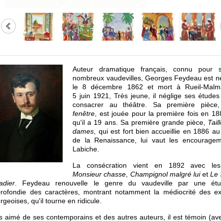
Auteur dramatique français, connu pour 
nombreux vaudevilles, Georges Feydeau est né
le 8 décembre 1862 et mort à Rueil-Malm
5 juin 1921, Très jeune, il néglige ses étude
consacrer au théâtre. Sa première pièc
fenêtre
, est jouée pour la première fois en 18
qu'il a 19 ans. Sa première grande pièce,
Tail
dames
, qui est fort bien accueillie en 1886 a
de la Renaissance, lui vaut les encourage
Labiche.
La consécration vient en 1892 avec les
Monsieur chasse
,
Champignol malgré lui
et
Le
adier
. Feydeau renouvelle le genre du vaudeville par une étu
rofondie des caractères, montrant notamment la médiocrité des ex
rgeoises, qu'il tourne en ridicule.
s aimé de ses contemporains et des autres auteurs, il est témoin (av