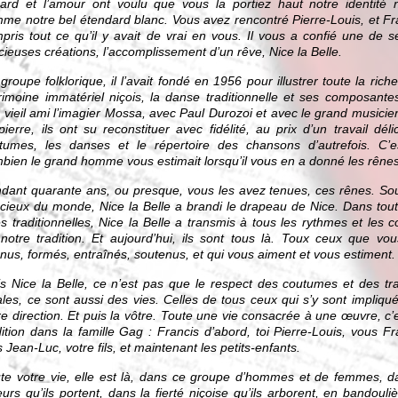
ard et l’amour ont voulu que vous la portiez haut notre identité n
me notre bel étendard blanc. Vous avez rencontré Pierre-Louis, et Fr
pris tout ce qu’il y avait de vrai en vous. Il vous a confié une de s
cieuses créations, l’accomplissement d’un rêve, Nice la Belle.
groupe folklorique, il l’avait fondé en 1956 pour illustrer toute la rich
rimoine immatériel niçois, la danse traditionnelle et ses composante
 vieil ami l’imagier Mossa, avec Paul Durozoi et avec le grand musicie
pierre, ils ont su reconstituer avec fidélité, au prix d’un travail délic
tumes, les danses et le répertoire des chansons d’autrefois. C’e
bien le grand homme vous estimait lorsqu’il vous en a donné les rênes
dant quarante ans, ou presque, vous les avez tenues, ces rênes. So
 cieux du monde, Nice la Belle a brandi le drapeau de Nice. Dans tou
es traditionnelles, Nice la Belle a transmis à tous les rythmes et les c
notre tradition. Et aujourd’hui, ils sont tous là. Toux ceux que vo
nus, formés, entraînés, soutenus, et qui vous aiment et vous estiment.
s Nice la Belle, ce n’est pas que le respect des coutumes et des tra
ales, ce sont aussi des vies. Celles de tous ceux qui s’y sont impliqu
re direction. Et puis la vôtre. Toute une vie consacrée à une œuvre, c’
dition dans la famille Gag : Francis d’abord, toi Pierre-Louis, vous Fr
s Jean-Luc, votre fils, et maintenant les petits-enfants.
te votre vie, elle est là, dans ce groupe d’hommes et de femmes, d
eurs qu’ils portent, dans la fierté niçoise qu’ils arborent, en bandouliè