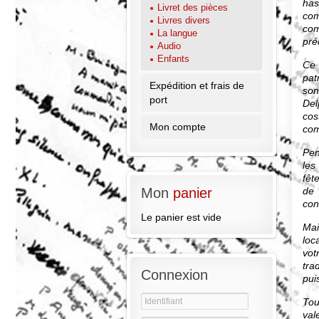
has
Livret des pièces
com
Livres divers
com
La langue
pré
Audio
Enfants
Ce 
pat
Expédition et frais de
son
port
Del
cos
Mon compte
com
Pen
les
fêt
de 
Mon
panier
con
Le panier est vide
Mai
loc
vot
tra
Connexion
pui
Tou
val