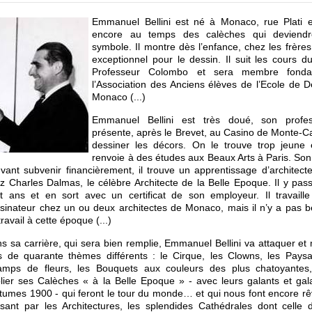
rnelle ».
Emmanuel Bellini est né à Monaco, rue Plati 
sera une vraie première fois. Vous allez nous manquer, comm
encore au temps des calèches qui deviendr
quez déjà à Pierre-Louis. On va se dire que vous vous êtes juste ab
symbole. Il montre dès l’enfance, chez les frère
 vous avez emmené Nice la Belle vers une destination lointaine, pou
exceptionnel pour le dessin. Il suit les cours d
ouvrir à ses jeunes d’autres cultures et d’autres paysages. On va j
Professeur Colombo et sera membre fonda
e que vous reviendrez dans longtemps, et on va penser à vous, pour 
l’Association des Anciens élèves de l’Ecole de 
temps.
Monaco (...)
surtout Francine, ne vous inquiètez pas, la culture et la tradition niçoi
Emmanuel Bellini est très doué, son profe
antes, on y veille tous.
présente, après le Brevet, au Casino de Monte-C
dessiner les décors. On le trouve trop jeune 
s, par notre présence autour de vous, on le dit, et on le proclame.
renvoie à des études aux Beaux Arts à Paris. So
vant subvenir financièrement, il trouve un apprentissage d’architect
i revèire, Francine, et vive Nice la Belle.
z Charles Dalmas, le célèbre Architecte de la Belle Epoque. Il y pas
t ans et en sort avec un certificat de son employeur. Il travail
Retour à l
sinateur chez un ou deux architectes de Monaco, mais il n’y a pas 
travail à cette époque (...)
s sa carrière, qui sera bien remplie, Emmanuel Bellini va attaquer et 
s de quarante thèmes différents : le Cirque, les Clowns, les Paysa
mps de fleurs, les Bouquets aux couleurs des plus chatoyante
lier ses Calèches « à la Belle Epoque » - avec leurs galants et gal
tumes 1900 - qui feront le tour du monde… et qui nous font encore r
sant par les Architectures, les splendides Cathédrales dont celle 