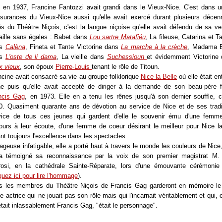
 sans vous et les hommes et les femmes de votre qualité, il n’est
 en 1937, Francine Fantozzi avait grandi dans le Vieux-Nice. C'est dans u
nsmission ou de patrimoine qui tienne. Une culture ne vit que par ceux
ssurances du Vieux-Nice aussi qu'elle avait exercé durant plusieurs décen
t vivre, c’est ce que vous avez fait, des années durant, et c’est ce q
és du Théâtre Niçois, c'est la langue niçoise qu'elle avait défendu de sa ve
sprit, vous ferez encore.
aille sans égales : Babet dans
Lou sartre Matafiéu
, La fileuse, Catarina et 
ne remercie jamais assez les gens qui œuvrent et qui se battent pou
ns
Calèna
,
Fineta et Tante Victorine dans
La marche à la crèche
, Madama B
ture ; on ne leur dit jamais assez notre gratitude. Il est temps de le 
ns
L'oste de li dama
, La vieille dans
Suchessioun
et évidemment Victorine
veau : merci Francine. Voilà ce que je voulais vous dire.
x vieux
, son époux
Pierre-Louis
tenant le rôle de Titoun.
ncine avait consacré sa vie au groupe folklorique
Nice la Belle
où elle était en
ous tous qui êtes autour d’elle aujourd’hui, et autour de sa famille, à v
ne puis qu'elle avait accepté de diriger à la demande de son beau-père f
 amis, ses proches, les anciens de Nice la Belle, les jeunes qui 
bres aujourd’hui, les membres de la troupe du Théâtre niçois de 
ncis Gag
, en 1973. Elle en a tenu les rênes jusqu'à son dernier souffle, c
, vous tous, Niçoises et Niçois qui êtes là, je veux dire ceci : s’il 
0. Quasiment quarante ans de dévotion au service de Nice et de ses tradi
agements qui valent d’être vécus, ce sont ceux où l’on met une pas
vice de tous ces jeunes qui gardent d'elle le souvenir ému d'une femm
vice des autres.
jours à leur écoute, d'une femme de coeur désirant le meilleur pour Nice la
ant toujours l'excellence dans les spectacles.
ncine Gag a mis sa passion au service de sa ville, elle a su f
ageuse infatigable, elle a porté haut à travers le monde les couleurs de Nice
aniser, structurer les bonnes volontés et les passions des autres dans
 a témoigné sa reconnaissance par la voix de son premier magistrat M. 
mun, celui de faire connaître l’âme profonde de Nice et de son comté
beau sort qu’elle a choisi là, c’est un bel engagement qu’elle a pris et q
rosi, en la cathédrale Sainte-Réparate, lors d'une émouvante cérémonie 
u, jusqu’au bout. Je vous souhaite, je nous souhaite, de savoir et de 
quez ici pour lire l'hommage
).
re de même.
s les membres du Théâtre Niçois de Francis Gag garderont en mémoire le
ne actrice qui ne jouait pas son rôle mais qui l'incarnait véritablement et qui
s allez vous éloigner un peu, Francine. Pas très loin, certes, juste 
était inlassablement Francis Gag, "était le personnage".
lines, mais vous allez quitter le babazouk, ce Vieux-Nice qui, comme 
n-Marie Le Clézio, « serré contre son rocher blanc, vogue en paix sur