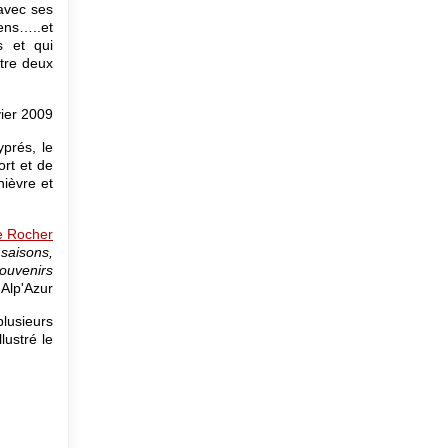
avec ses
ens…..et
s et qui
tre deux
ier 2009
yprés, le
ort et de
nièvre et
e Rocher
 saisons,
souvenirs
 Alp'Azur
plusieurs
llustré le