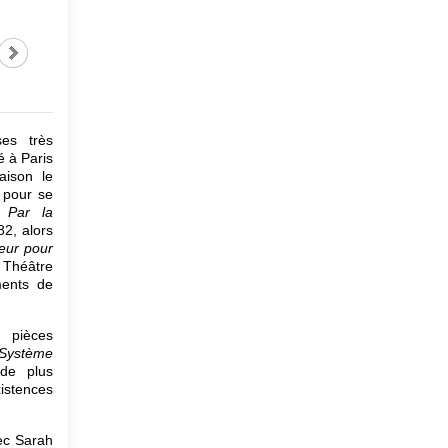
ses très
 à Paris
aison le
s pour se
e,
Par la
82, alors
leur pour
u Théâtre
ments de
 pièces
 Système
de plus
istences
ec Sarah