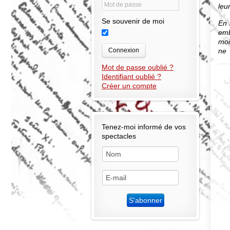
leu
Se souvenir de moi
En 
emb
moi
ne 
Connexion
Vou
Mot de passe oublié ?
emp
Identifiant oublié ?
tou
Créer un compte
Auj
Nic
cel
Tenez-moi informé de vos
Cet
spectacles
not
piè
vie
nos
Niç
esp
fe
Vou
ne 