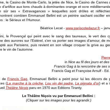
e, le Casino de Monte-Carlo, la jetée de Nice, le Casino de Cannes 
x d’artifice aux tons chauds à dominantes orange et ocre méditerrané
n sûr ses « Extravagances » lesquelles sont drôles et réfléchie
ontrent combien Emmanuel Bellini est un peintre sachant osciller en
es : le Sérieux et l’Humour.
Béatrice Lecat -
www.pariscotedazur.fr
– janv
lini, le Provençal qui peint avec le sang des taureaux, le vert des c
ne des aurores sur l'Estérel, s'en va porter ses images d'amour, de m
upté aux Parisiens, puis revient en son village croquer la grive au ge
re le vin de l'automne.
Pierr
in
Nice au fil des jours et des
Francis Gag à la rencontre de ses 
Francis Gag et Françoise Arnulf - Ed.
i de
Francis Gag
, Emmanuel Bellini a peint pour lui les décors de 
ces (
La marche à la crèche
,
Lou vin dei padre
,
La pignata d'or
) et a i
ueil
Théâtre Niçois
paru en 1970 aux Editions Tiranty.
Le Théâtre Niçois vu par Emmanuel Bellini :
(Cliquer sur les images pour les agrandir.)