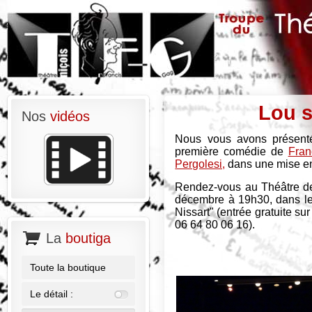
Lou s
Nos
vidéos
Nous vous avons présenté
première comédie de
Fran
Pergolesi,
dans une mise en 
Rendez-vous au Théâtre de
décembre à 19h30, dans le 
Nissart" (entrée gratuite su
06 64 80 06 16).
La
boutiga
Toute la boutique
Le détail :