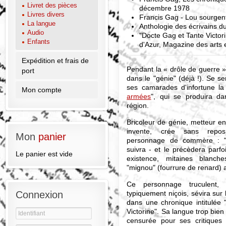
Livret des pièces
décembre 1978
Livres divers
Francis Gag - Lou sourgen
La langue
Anthologie des écrivains d
Audio
"Docte Gag et Tante Victor
Enfants
d'Azur, Magazine des arts e
Expédition et frais de
Pendant la « drôle de guerre 
port
dans le "génie" (déjà !). Se sen
ses camarades d'infortune la
Mon compte
armées
", qui se produira da
région.
Bricoleur de génie, metteur en 
invente, crée sans rep
Mon
panier
personnage de commère : "T
suivra - et le précèdera parfo
Le panier est vide
existence, mitaines blanc
"mignou" (fourrure de renard) 
Ce personnage truculent,
typiquement niçois, sévira sur
Connexion
dans une chronique intitulée 
Victorine". Sa langue trop bien
censurée pour ses critiques s