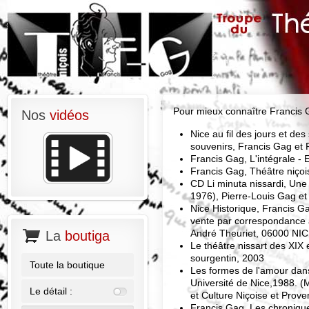
Pour mieux connaître Francis 
Nos
vidéos
Nice au fil des jours et de
souvenirs, Francis Gag et F
Francis Gag, L'intégrale - 
Francis Gag, Théâtre niçois
CD Li minuta nissardi, Une
1976), Pierre-Louis Gag et
Nice Historique, Francis 
vente par correspondance 
André Theuriet, 06000 NIC
La
boutiga
Le théâtre nissart des XIX 
sourgentin, 2003
Toute la boutique
Les formes de l'amour dan
Université de Nice,1988. 
Le détail :
et Culture Niçoise et Prov
Francis Gag, Les chronique