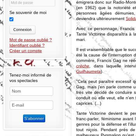
émigrera donc sur Radio-Monte
(en 1962) que la notoriété et
Se souvenir de moi
personnes âgées démunies, 
deviendra ultérieurement
Solid
Avec ce personnage, Francis G
Connexion
Tante Victorine disparaîtra à 
mari.
Mot de passe oublié ?
Identifiant oublié ?
Il est vraisemblable que le suc
Créer un compte
été la cause de l'interruption 
commère, Francis Gag ne réécr
crèche
, dans laquelle inter
Guilhaumeta
).
Tenez-moi informé de
vos spectacles
"Cela peut paraître excessif 
Gag, mais j'en parle comme un
très vite décidé de conduire s
conduit où elle veut, elle n'en
caprices. (...)
Tante Victorine devient le p
franc-parler, féminisme avant 
genres pour la défense et l'ill
tout niçois. Pendant près de 
malheureux Pygmalion qu'est 