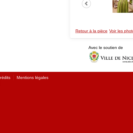
Retour à la pièce
Voir les phot
Avec le soutien de
rédits
Mentions légales