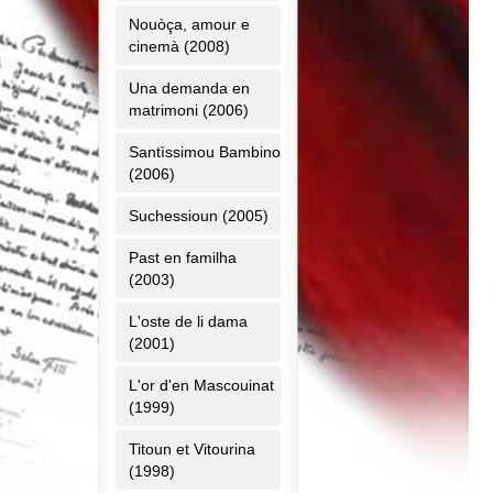
Nouòça, amour e
cinemà (2008)
Una demanda en
matrimoni (2006)
Santìssimou Bambino
(2006)
Suchessioun (2005)
Past en familha
(2003)
L'oste de li dama
(2001)
L'or d'en Mascouinat
(1999)
Titoun et Vitourina
(1998)