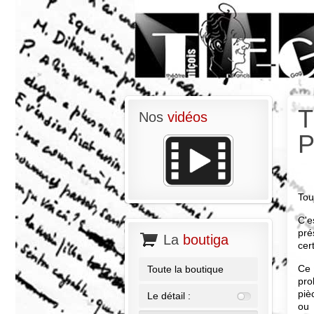
T
Nos
vidéos
P
Tou
C'e
pré
La
boutiga
cer
Ce 
Toute la boutique
pro
piè
Le détail :
ou 