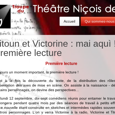
Accueil
Qui sommes-nous
itoun et Victorine : mai aquì 
remière lecture
Première lecture
jours un moment important, la première lecture !
st à la fois la découverte du texte, de la distribution des rôle
sentation des axes de mise en scène. On assiste à la naissance - déj
tains personnages, on devine des perspectives...
lundi 12 septembre, dix-sept comédiens réunis pour entamer le travai
longera pendant quatre mois par des séances de travail à petits effe
ce nouvelle étant construite en sketches et intermèdes rapides souve
trois personnages. L'on y verra Victorine à la radio, Victorine et Ti