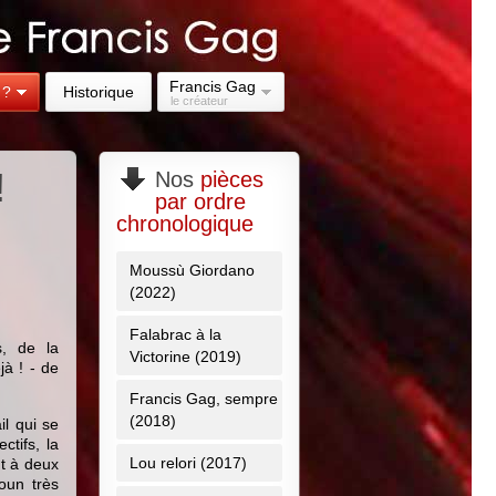
Francis Gag
 ?
Historique
le créateur
!
Nos
pièces
par ordre
chronologique
Moussù Giordano
(2022)
Falabrac à la
s, de la
Victorine (2019)
à ! - de
Francis Gag, sempre
(2018)
l qui se
ctifs, la
Lou relori (2017)
nt à deux
toun très