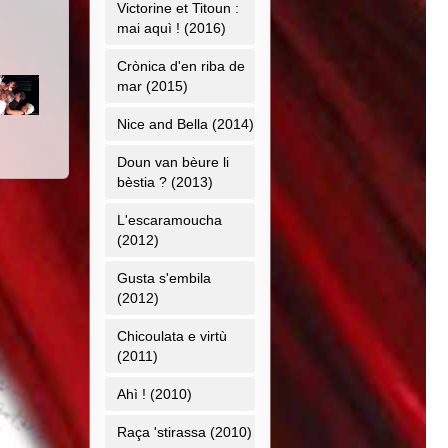
Victorine et Titoun :
mai aquì ! (2016)
Crònica d'en riba de
mar (2015)
Nice and Bella (2014)
Doun van bèure li
bèstia ? (2013)
L'escaramoucha
(2012)
Gusta s'embila
(2012)
Chicoulata e virtù
(2011)
Ahì ! (2010)
Raça 'stirassa (2010)