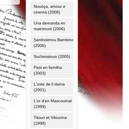
Nouòça, amour e
cinemà (2008)
Una demanda en
matrimoni (2006)
Santìssimou Bambino
(2006)
Suchessioun (2005)
Past en familha
(2003)
L'oste de li dama
(2001)
L'or d'en Mascouinat
(1999)
Titoun et Vitourina
(1998)