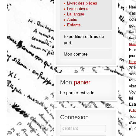
Livret des pièces
Née
Livres divers
d'a
La langue
côt
Audio
Enfants
gou
da
Expédition et frais de
da
port
deu
Fra
Mon compte
jeu
Fra
201
ser
tou
Mon
panier
vis
Voy
Le panier est vide
lui
Est
(
Cli
Connexion
Tou
d'u
rép