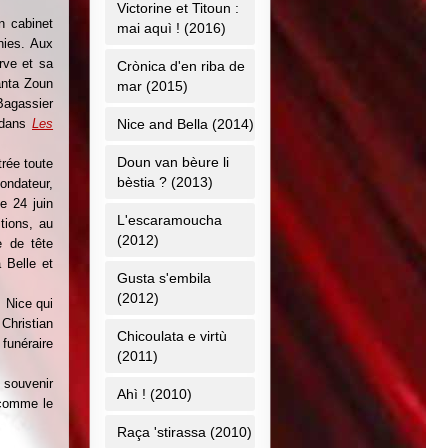
Victorine et Titoun :
n cabinet
mai aquì ! (2016)
nies. Aux
rve et sa
Crònica d'en riba de
Tanta Zoun
mar (2015)
agassier
 dans
Les
Nice and Bella (2014)
Doun van bèure li
trée toute
bèstia ? (2013)
ondateur,
e 24 juin
L'escaramoucha
tions, au
(2012)
e de tête
 Belle et
Gusta s'embila
(2012)
, Nice qui
Christian
Chicoulata e virtù
funéraire
(2011)
 souvenir
Ahì ! (2010)
, comme le
Raça 'stirassa (2010)