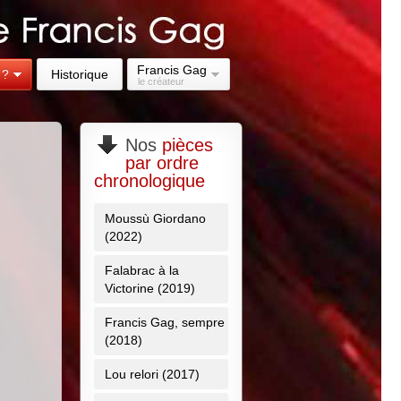
Francis Gag
 ?
Historique
le créateur
Nos
pièces
par ordre
chronologique
Moussù Giordano
(2022)
Falabrac à la
Victorine (2019)
Francis Gag, sempre
(2018)
Lou relori (2017)