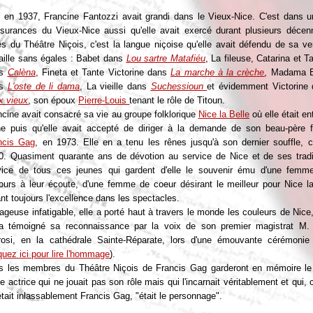
 en 1937, Francine Fantozzi avait grandi dans le Vieux-Nice. C'est dans u
ssurances du Vieux-Nice aussi qu'elle avait exercé durant plusieurs décen
és du Théâtre Niçois, c'est la langue niçoise qu'elle avait défendu de sa ve
aille sans égales : Babet dans
Lou sartre Matafiéu
, La fileuse, Catarina et 
ns
Calèna
,
Fineta et Tante Victorine dans
La marche à la crèche
, Madama B
ns
L'oste de li dama
, La vieille dans
Suchessioun
et évidemment Victorine
x vieux
, son époux
Pierre-Louis
tenant le rôle de Titoun.
ncine avait consacré sa vie au groupe folklorique
Nice la Belle
où elle était en
ne puis qu'elle avait accepté de diriger à la demande de son beau-père f
ncis Gag
, en 1973. Elle en a tenu les rênes jusqu'à son dernier souffle, c
0. Quasiment quarante ans de dévotion au service de Nice et de ses tradi
vice de tous ces jeunes qui gardent d'elle le souvenir ému d'une femm
jours à leur écoute, d'une femme de coeur désirant le meilleur pour Nice la
ant toujours l'excellence dans les spectacles.
ageuse infatigable, elle a porté haut à travers le monde les couleurs de Nice
 a témoigné sa reconnaissance par la voix de son premier magistrat M. 
rosi, en la cathédrale Sainte-Réparate, lors d'une émouvante cérémonie 
quez ici pour lire l'hommage
).
s les membres du Théâtre Niçois de Francis Gag garderont en mémoire le
ne actrice qui ne jouait pas son rôle mais qui l'incarnait véritablement et qui
était inlassablement Francis Gag, "était le personnage".