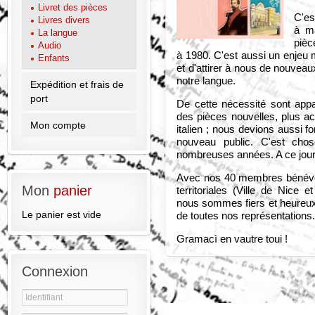
Livret des pièces
C'es
Livres divers
à ma
La langue
pièc
Audio
à 1980. C'est aussi un enjeu m
Enfants
et d'attirer à nous de nouveau
notre langue.
Expédition et frais de
port
De cette nécessité sont appa
des pièces nouvelles, plus ac
Mon compte
italien ; nous devions aussi 
nouveau public. C'est chos
nombreuses années. A ce jour, 
Avec nos 40 membres bénévole
Mon
panier
territoriales (Ville de Nice 
nous sommes fiers et heureux 
Le panier est vide
de toutes nos représentations
Gramacì en vautre toui !
Connexion