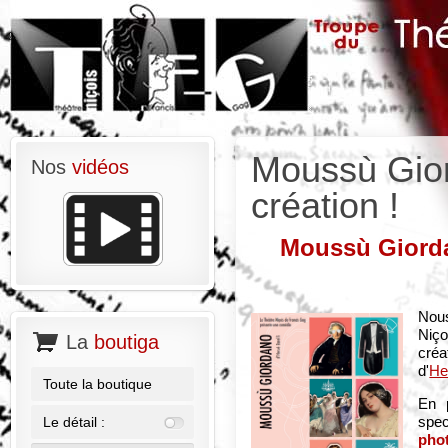
Moussù Gior
Nos
vidéos
création !
Moussù Giordan
Nou
Niço
La
boutiga
cré
d'
He
Toute la boutique
En 
spe
Le détail :
pho