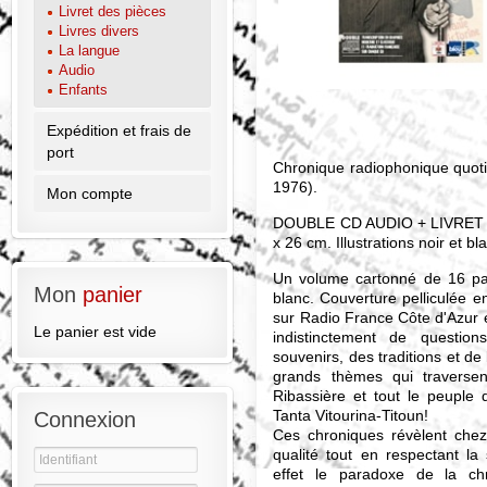
Livret des pièces
Livres divers
La langue
Audio
Enfants
Expédition et frais de
port
Chronique radiophonique quoti
1976).
Mon compte
DOUBLE CD AUDIO + LIVRET : 
x 26 cm. Illustrations noir et b
Un volume cartonné de 16 page
Mon
panier
blanc. Couverture pelliculée e
sur Radio France Côte d'Azur ét
Le panier est vide
indistinctement de question
souvenirs, des traditions et de
grands thèmes qui traversen
Ribassière et tout le peuple
Tanta Vitourina-Titoun!
Connexion
Ces chroniques révèlent che
qualité tout en respectant la
effet le paradoxe de la chr