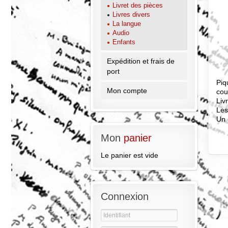
Livret des pièces
Livres divers
La langue
Audio
Enfants
Expédition et frais de
port
Piq
Mon compte
cou
Liv
Les
Un 
Mon
panier
Le panier est vide
Connexion