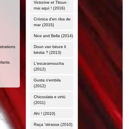
Victorine et Titoun :
mai aquì ! (2016)
Crònica d'en riba de
mar (2015)
Nice and Bella (2014)
strations
Doun van bèure li
bèstia ? (2013)
fants.
L'escaramoucha
(2012)
Gusta s'embila
(2012)
Chicoulata e virtù
(2011)
Ahì ! (2010)
Raça 'stirassa (2010)