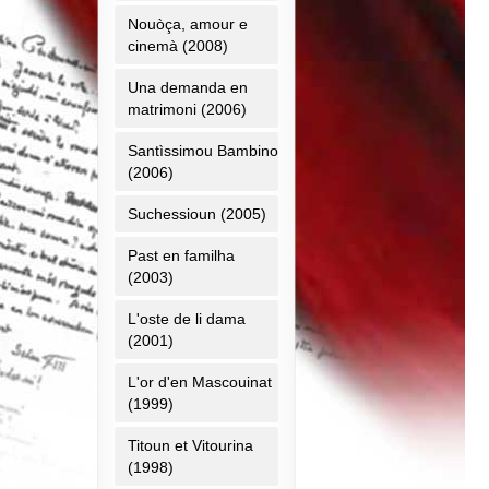
Nouòça, amour e
cinemà (2008)
Una demanda en
matrimoni (2006)
Santìssimou Bambino
(2006)
Suchessioun (2005)
Past en familha
(2003)
L'oste de li dama
(2001)
L'or d'en Mascouinat
(1999)
Titoun et Vitourina
(1998)