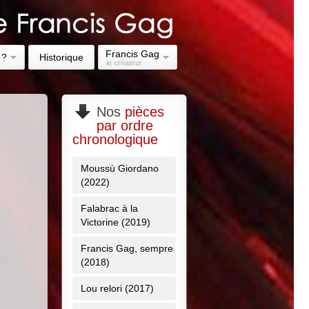
Francis Gag
 ?
Historique
le créateur
Nos
pièces
par ordre
chronologique
Moussù Giordano
(2022)
Falabrac à la
Victorine (2019)
Francis Gag, sempre
(2018)
Lou relori (2017)