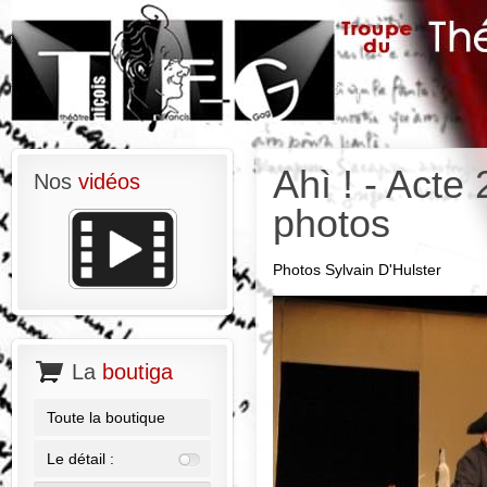
Ahì ! - Acte 
Nos
vidéos
photos
Photos Sylvain D'Hulster
La
boutiga
Toute la boutique
Le détail :