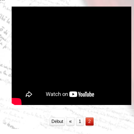
Début
«
1
2