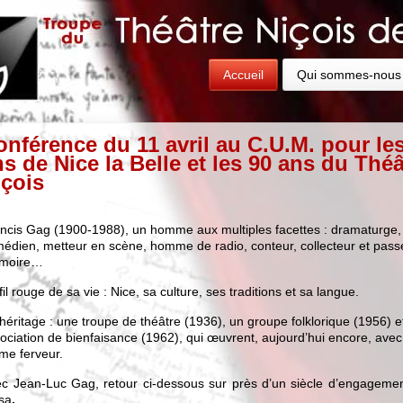
Accueil
Qui sommes-nous
onférence du 11 avril au C.U.M. pour le
s de Nice la Belle et les 90 ans du Théâ
içois
ncis Gag (1900-1988), un homme aux multiples facettes : dramaturge,
édien, metteur en scène, homme de radio, conteur, collecteur et pass
moire…
fil rouge de sa vie : Nice, sa culture, ses traditions et sa langue.
héritage : une troupe de théâtre (1936), un groupe folklorique (1956) e
ociation de bienfaisance (1962), qui œuvrent, aujourd’hui encore, avec
e ferveur.
c Jean-Luc Gag, retour ci-dessous sur près d’un siècle d’engagemen
sa
.