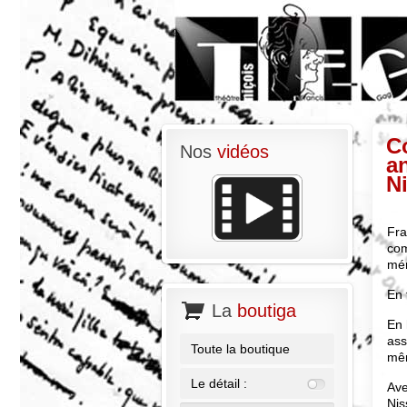
C
Nos
vidéos
an
N
Fra
com
mé
En 
La
boutiga
En 
ass
Toute la boutique
mêm
Le détail :
Ave
Nis