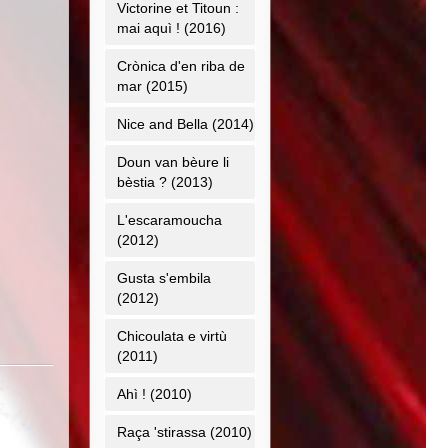
Victorine et Titoun :
mai aquì ! (2016)
Crònica d'en riba de
mar (2015)
Nice and Bella (2014)
Doun van bèure li
bèstia ? (2013)
L'escaramoucha
(2012)
Gusta s'embila
(2012)
Chicoulata e virtù
(2011)
Ahì ! (2010)
Raça 'stirassa (2010)