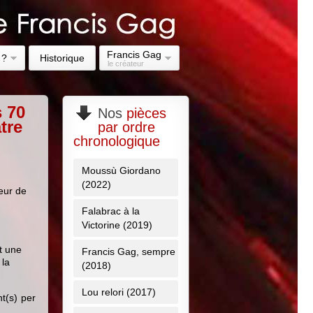
Francis Gag
 ?
Historique
le créateur
s 70
Nos
pièces
tre
par ordre
chronologique
Moussù Giordano
(2022)
eur de
Falabrac à la
Victorine (2019)
t une
Francis Gag, sempre
 la
(2018)
Lou relori (2017)
t(s) per