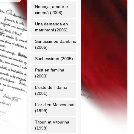
Nouòça, amour e
cinemà (2008)
Una demanda en
matrimoni (2006)
Santìssimou Bambino
(2006)
Suchessioun (2005)
Past en familha
(2003)
L'oste de li dama
(2001)
L'or d'en Mascouinat
(1999)
Titoun et Vitourina
(1998)